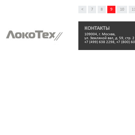
<
7
8
9
10
1
КОНТАКТЫ
109004, г. Москва,
ул. Земляной вал, д. 59, стр. 2
+7 (499) 638 2298, +7 (800) 6