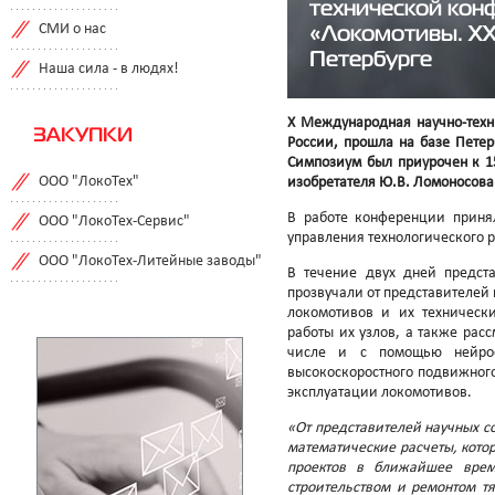
технической кон
«Локомотивы. XXI
СМИ о нас
Петербурге
Наша сила - в людях!
X Международная научно-техн
ЗАКУПКИ
России, прошла на базе Петер
Симпозиум был приурочен к 1
ООО "ЛокоТех"
изобретателя Ю.В. Ломоносова
В работе конференции приня
ООО "ЛокоТех-Сервис"
управления технологического 
ООО "ЛокоТех-Литейные заводы"
В течение двух дней предст
прозвучали от представителей
локомотивов и их технически
работы их узлов, а также рас
числе и с помощью нейрос
высокоскоростного подвижного
эксплуатации локомотивов.
«От представителей научных с
математические расчеты, котор
проектов в ближайшее время
строительством и ремонтом т