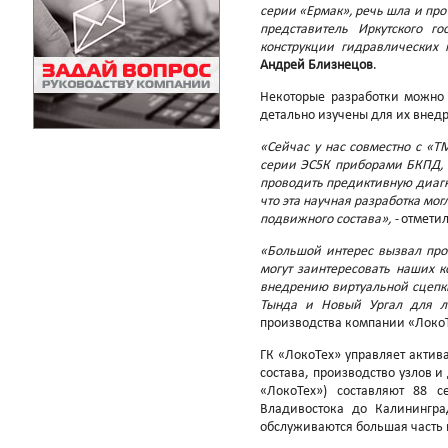
серии «Ермак», речь шла и пр
представитель Иркутского го
конструкции гидравлических 
Андрей Близнецов
.
Некоторые разработки можно 
детально изучены для их внедр
«Сейчас у нас совместно с «Т
серии ЭС5К приборами БКПД, а
проводить предиктивную диагн
что эта научная разработка мо
подвижного состава», -
отмети
«Большой интерес вызвал прое
могут заинтересовать наших к
внедрению виртуальной сцепки
Тында и Новый Ургал для л
производства компании «Локо
ГК «ЛокоТех» управляет акти
состава, производство узлов и
«ЛокоТех») составляют 88 
Владивостока до Калинингра
обслуживаются большая часть