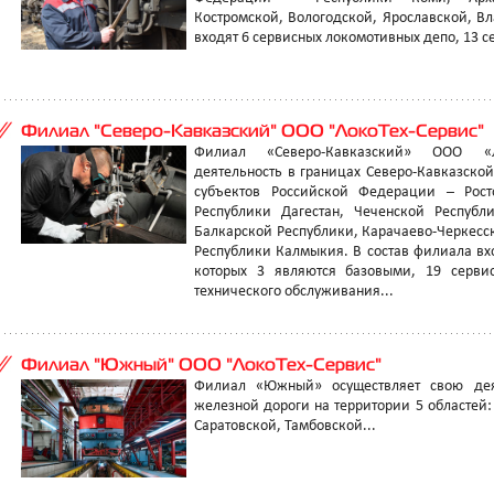
Костромской, Вологодской, Ярославской, В
входят 6 сервисных локомотивных депо, 13 се
Филиал "Северо-Кавказский" ООО "ЛокоТех-Сервис"
Филиал «Северо-Кавказский» ООО «Ло
деятельность в границах Северо-Кавказско
субъектов Российской Федерации – Росто
Республики Дагестан, Чеченской Республи
Балкарской Республики, Карачаево-Черкесс
Республики Калмыкия. В состав филиала вх
которых 3 являются базовыми, 19 сервис
технического обслуживания...
Филиал "Южный" ООО "ЛокоТех-Сервис"
Филиал «Южный» осуществляет свою деят
железной дороги на территории 5 областей
Саратовской, Тамбовской...