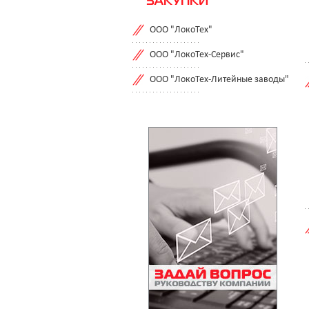
ЗАКУПКИ
ООО "ЛокоТех"
ООО "ЛокоТех-Сервис"
ООО "ЛокоТех-Литейные заводы"