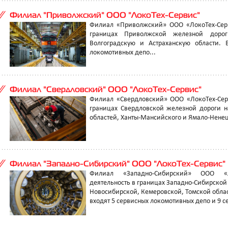
Филиал "Приволжский" ООО "ЛокоТех-Сервис"
Филиал «Приволжский» ООО «ЛокоТех-Серв
границах Приволжской железной дороги
Волгоградскую и Астраханскую области. 
локомотивных депо...
Филиал "Свердловский" ООО "ЛокоТех-Сервис"
Филиал «Свердловский» ООО «ЛокоТех-Серв
границах Свердловской железной дороги н
областей, Ханты-Мансийского и Ямало-Ненец
Филиал "Западно-Сибирский" ООО "ЛокоТех-Сервис"
Филиал «Западно-Сибирский» ООО «Ло
деятельность в границах Западно-Сибирской
Новосибирской, Кемеровской, Томской облас
входят 5 сервисных локомотивных депо и 9 се