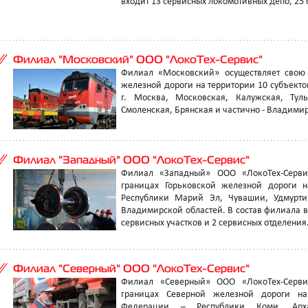
входит 13 сервисных локомотивных депо, 25 
Филиал "Московский" ООО "ЛокоТех-Сервис"
Филиал «Московский» осуществляет свою 
железной дороги на территории 10 субъект
г. Москва, Московская, Калужская, Туль
Смоленская, Брянская и частично - Владимир
Филиал "Западный" ООО "ЛокоТех-Сервис"
Филиал «Западный» ООО «ЛокоТех-Сервис
границах Горьковской железной дороги н
Республики Марий Эл, Чувашии, Удмуртии
Владимирской областей. В состав филиала в
сервисных участков и 2 сервисных отделения.
Филиал "Северный" ООО "ЛокоТех-Сервис"
Филиал «Северный» ООО «ЛокоТех-Сервис
границах Северной железной дороги на
Федерации – Республики Коми, Архан