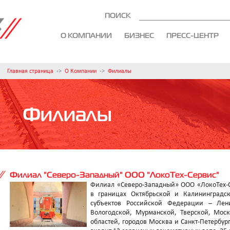
ПОИСК
О КОМПАНИИ
БИЗНЕС
ПРЕСС-ЦЕНТР
Главная страница
->
О Компании
->
Филиалы
Филиалы
Филиал "Северо-Западный" ООО "ЛокоТех-Сервис"
Филиал «Северо-Западный» ООО «ЛокоТех-С
в границах Октябрьской и Калининградс
субъектов Российской Федерации – Лени
Вологодской, Мурманской, Тверской, Моск
областей, городов Москва и Санкт-Петербур