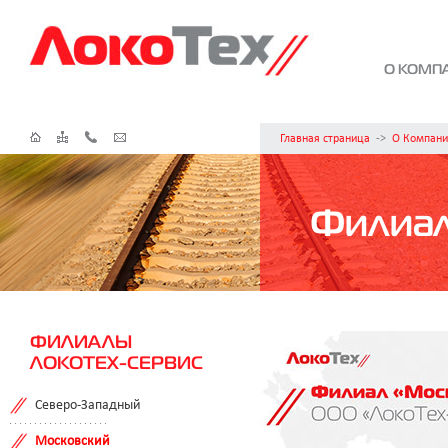
О КОМП
Главная страница
->
О Компани
Филиа
ФИЛИАЛЫ
ЛОКОТЕХ-СЕРВИС
Северо-Западный
Московский