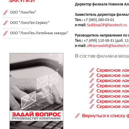
ЗАКУПКИ
Директор филиала Новиков Ал
ООО "ЛокоТех"
Заместитель директора филиал
Тел.:
+7 (985) 280-03-01
ООО "ЛокоТех-Сервис"
e-mail:
SadilovaOP@locotech.ru
ООО "ЛокоТех-Литейные заводы"
Руководитель направления по 
Тел.:
+7 (499) 110-38-31 (доб. 11
e-mail:
ofitserovaMS@locotech.r
В состав филиала вхо
Сервисное ло
Сервисное ло
Сервисное ло
Сервисное ло
Сервисное ло
Сервисное ло
Сервисное ло
Сервисное ло
Вернуться к списку