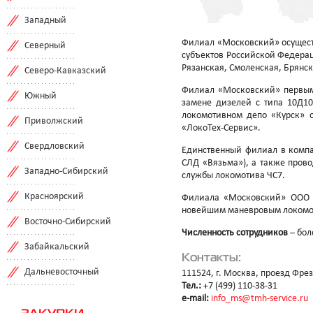
Западный
Филиал «Московский» осуществ
Северный
субъектов Российской Федерац
Рязанская, Смоленская, Брянск
Северо-Кавказский
Филиал «Московский» первым 
Южный
замене дизелей с типа 10Д10
локомотивном депо «Курск» о
Приволжский
«ЛокоТех-Сервис».
Свердловский
Единственный филиал в компан
СЛД «Вязьма»), а также пров
Западно-Сибирский
службы локомотива ЧС7.
Красноярский
Филиала «Московский» ООО 
новейшим маневровым локомот
Восточно-Сибирский
Численность сотрудников
– бол
Забайкальский
Контакты:
Дальневосточный
111524, г. Москва, проезд Фре
Тел.:
+7 (499) 110-38-31
e-mail:
info_ms@tmh-service.ru