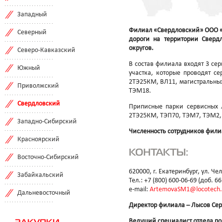
Западный
Филиал «Свердловский» ООО «Л
Северный
дороги на территории Сверд
округов.
Северо-Кавказский
В состав филиала входят 3 се
Южный
участка, которые проводят с
2ТЭ25КМ, ВЛ11, магистральных
Приволжский
ТЭМ18.
Свердловский
Приписные парки сервисных 
2ТЭ25КМ, ТЭП70, ТЭМ7, ТЭМ2,
Западно-Сибирский
Численность сотрудников фили
Красноярский
КОНТАКТЫ:
Восточно-Сибирский
620000, г. Екатеринбург, ул. Че
Забайкальский
Тел.: +7 (800) 600-06-69 (доб. 6
e-mail:
ArtemovaSM1@locotech.
Дальневосточный
Директор филиала – Лысов Се
Ведущий специалист отдела по