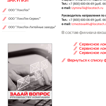
ЗАКУПКИ
Тел.:
+7 (800) 600-06-69 (доб. 6
e-mail:
UyminaTA@locotech.ru
ООО "ЛокоТех"
Руководитель направления по 
ООО "ЛокоТех-Сервис"
Тел.
: +7 (800) 600-06-69 (доб. 6
e-mail:
IzmestevaAYu@locotech.
ООО "ЛокоТех-Литейные заводы"
В состав филиала вхо
Сервисное ло
Сервисное ло
Сервисное ло
Вернуться к списку