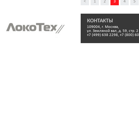
<
1
2
3
4
5
КОНТАКТЫ
109004, г. Москва,
ул. Земляной вал, д. 59, стр. 2
+7 (499) 638 2298, +7 (800) 6