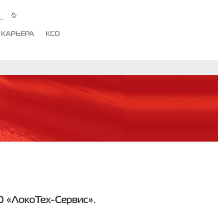
КАРЬЕРА
КСО
О «ЛокоТех-Сервис».