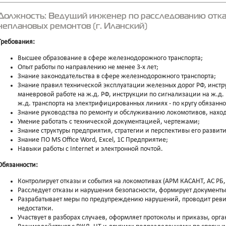
Должность: Ведущий инженер по расследованию отказ
неплановых ремонтов (г. Иланский)
Требования:
Высшее образование в сфере железнодорожного транспорта;
Опыт работы по направлению не менее 3-х лет;
Знание законодательства в сфере железнодорожного транспорта;
Знание правил технической эксплуатации железных дорог РФ, инст
маневровой работе на ж.д. РФ, инструкции по сигнализации на ж.д.
ж.д. транспорта на электрифицированных линиях - по кругу обязанно
Знание руководства по ремонту и обслуживанию локомотивов, нахо
Умение работать с технической документацией, чертежами;
Знание структуры предприятия, стратегии и перспективы его развити
Знание ПО MS Office Word, Excel, 1С Предприятие;
Навыки работы с Internet и электронной почтой.
Обязанности:
Контролирует отказы и события на локомотивах (АРМ КАСАНТ, АС РБ, 
Расследует отказы и нарушения безопасности, формирует документы 
Разрабатывает меры по предупреждению нарушений, проводит реви
недостатки.
Участвует в разборах случаев, оформляет протоколы и приказы, орг