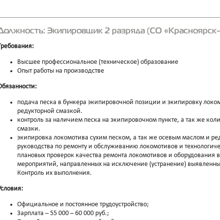
Должность: Экипировщик 2 разряда (СО «Красноярск
Требования:
Высшее профессиональное (техническое) образование
Опыт работы на производстве
Обязанности:
подача песка в бункера экипировочной позиции и экипировку локо
редукторной смазкой.
контроль за наличием песка на экипировочном пункте, а так же кол
смазки.
экипировка локомотива сухим песком, а так же осевым маслом и ре
руководства по ремонту и обслуживанию локомотивов и технологичес
плановых проверок качества ремонта локомотивов и оборудования в
мероприятий, направленных на исключение (устранение) выявленных
Контроль их выполнения.
Условия:
Официальное и постоянное трудоустройство;
Зарплата – 55 000 – 60 000 руб.;