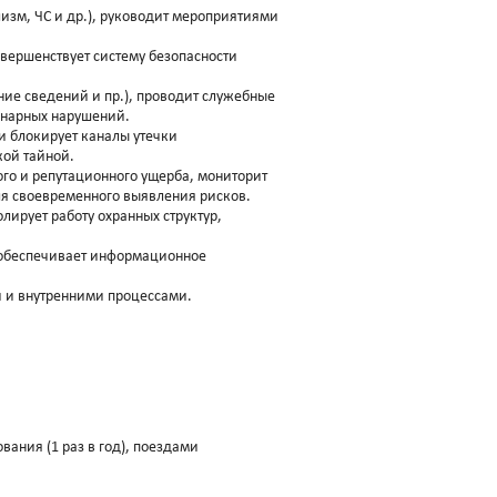
изм, ЧС и др.), руководит мероприятиями
овершенствует систему безопасности
ние сведений и пр.), проводит служебные
инарных нарушений.
и блокирует каналы утечки
ой тайной.
го и репутационного ущерба, мониторит
ля своевременного выявления рисков.
ирует работу охранных структур,
 обеспечивает информационное
 и внутренними процессами.
ания (1 раз в год), поездами