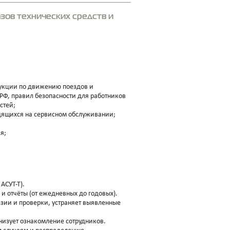
ов технических средств и
рукции по движению поездов и
 РФ, правил безопасности для работников
стей;
дящихся на сервисном обслуживании;
я;
АСУТ‑Т).
и отчёты (от ежедневных до годовых).
зии и проверки, устраняет выявленные
анизует ознакомление сотрудников.