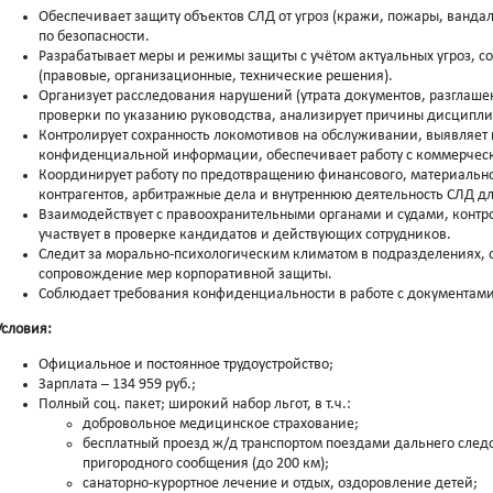
Обеспечивает защиту объектов СЛД от угроз (кражи, пожары, вандал
по безопасности.
Разрабатывает меры и режимы защиты с учётом актуальных угроз, с
(правовые, организационные, технические решения).
Организует расследования нарушений (утрата документов, разглаше
проверки по указанию руководства, анализирует причины дисципл
Контролирует сохранность локомотивов на обслуживании, выявляет 
конфиденциальной информации, обеспечивает работу с коммерческ
Координирует работу по предотвращению финансового, материально
контрагентов, арбитражные дела и внутреннюю деятельность СЛД д
Взаимодействует с правоохранительными органами и судами, контрол
участвует в проверке кандидатов и действующих сотрудников.
Следит за морально‑психологическим климатом в подразделениях,
сопровождение мер корпоративной защиты.
Соблюдает требования конфиденциальности в работе с документами
Условия:
Официальное и постоянное трудоустройство;
Зарплата – 134 959 руб.;
Полный соц. пакет; широкий набор льгот, в т.ч.:
добровольное медицинское страхование;
бесплатный проезд ж/д транспортом поездами дальнего следов
пригородного сообщения (до 200 км);
санаторно-курортное лечение и отдых, оздоровление детей;