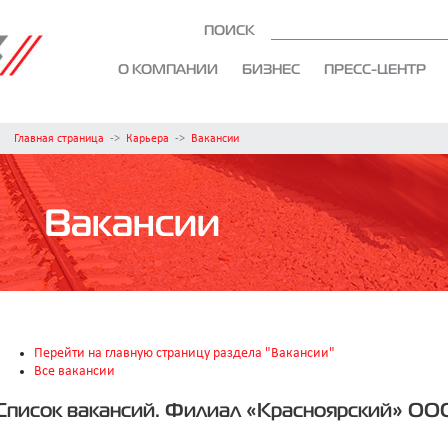
ПОИСК
О КОМПАНИИ
БИЗНЕС
ПРЕСС-ЦЕНТР
Главная страница
->
Карьера
->
Вакансии
Вакансии
Перейти на главную страницу раздела "Вакансии"
Все вакансии
Список вакансий. Филиал «Красноярский» ОО