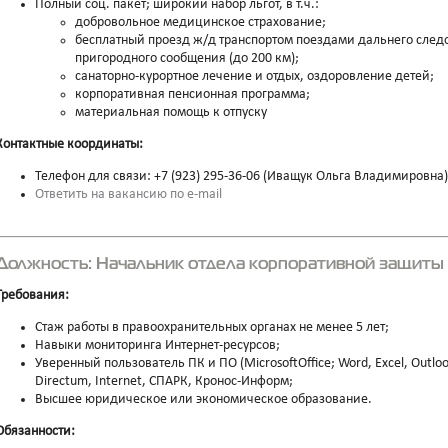
Полный соц. пакет; широкий набор льгот, в т.ч.:
добровольное медицинское страхование;
бесплатный проезд ж/д транспортом поездами дальнего следов
пригородного сообщения (до 200 км);
санаторно-курортное лечение и отдых, оздоровление детей;
корпоративная пенсионная программа;
материальная помощь к отпуску
Контактные координаты:
Телефон для связи: +7 (923) 295-36-06 (Иващук Ольга Владимировна)
Ответить на вакансию по e-mail
Должность: Начальник отдела корпоративной защиты (
Требования:
Стаж работы в правоохранительных органах не менее 5 лет;
Навыки мониторинга Интернет-ресурсов;
Уверенный пользователь ПК и ПО (MicrosoftOffice; Word, Excel, Outloo
Directum, Internet, СПАРК, Кронос-Информ;
Высшее юридическое или экономическое образование.
Обязанности: