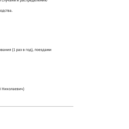
м случаям и распределению
одства.
ания (1 раз в год), поездами
ий Николаевич)