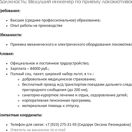
Должность: Ведущий инженер по приему локомотивов в
Требования:
Высшее (среднее профессиональное) образование;
Опыт работы на производстве
Обязанности:
Приемка механического и электрического оборудования локомотивов 
Условия:
Официальное и постоянное трудоустройство;
Зарплата – 84000 руб.;
Полный соц. пакет; широкий набор льгот, в т.ч.:
добровольное медицинское страхование;
бесплатный проезд ж/д транспортом поездами дальнего следов
пригородного сообщения (до 200 км);
санаторно-курортное лечение и отдых, оздоровление детей;
корпоративная пенсионная программа;
материальная помощь к отпуску.
Контактные координаты:
Телефон для связи: +7 (923) 275-31-93 (Сидорук Оксана Леонидовна)
Ответить на вакансию по e-mail