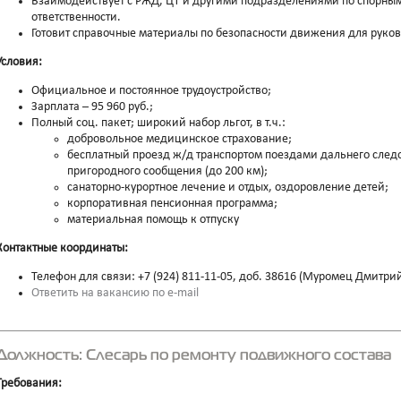
Взаимодействует с РЖД, ЦТ и другими подразделениями по спорны
ответственности.
Готовит справочные материалы по безопасности движения для руков
Условия:
Официальное и постоянное трудоустройство;
Зарплата – 95 960 руб.;
Полный соц. пакет; широкий набор льгот, в т.ч.:
добровольное медицинское страхование;
бесплатный проезд ж/д транспортом поездами дальнего следов
пригородного сообщения (до 200 км);
санаторно-курортное лечение и отдых, оздоровление детей;
корпоративная пенсионная программа;
материальная помощь к отпуску
Контактные координаты:
Телефон для связи: +7 (924) 811-11-05, доб. 38616 (Муромец Дмитр
Ответить на вакансию по e-mail
Должность: Слесарь по ремонту подвижного состава
Требования: