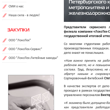
Петербургского 
метрополитена и
СМИ о нас
железнодорожно
Наша сила - в людях!
Представители сервисного л
ЗАКУПКИ
филиала компании «ЛокоТех-Се
государственной итоговой атте
ООО "ЛокоТех"
Со многими студентами рабо
производственных площадках.
ООО "ЛокоТех-Сервис"
депо знают не понаслышке.
ООО "ЛокоТех-Литейные заводы"
«Нам важно принять на работ
рабочем месте, но и повышен
состава. Труд, безусловно, н
обретут навыки и сноровку
Сортировочный-Витебский
Сте
В качестве экспертов от деп
проходил в рамках государств
управлению персоналом
Викто
«К экзамену было допущено бол
как представители работод