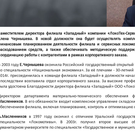
Заместителем директора филиала «Западный» компании «ЛокоТех-Серв
Елена Чернышева. В новой должности она будет осуществлять комп
финансовым планированием деятельности филиала и сервисных локомот
расходованием средств, а также обеспечивать методическую поддерж
координацию работы с контрагентами в рамках корпоративного заказа.
В 2003 году
Е.Чернышева
окончила Российский государственный открытый 
по специальности «Национальная экономика». За её плечами - 30-летний
2014г. присоединилась к команде филиала «Западный» в должности нача
впоследствии возглавила отдел корпоративного заказа. За высокие проф
была удостоена Благодарности директора филиала «Западный» ООО «Локо
Директором департамента материально-технического обеспечения
Масленников
. В его обязанности входит комплексное управление складс
обеспечением филиала, включая планирование, контроль и оптимизацию в
А.Масленников
в 1997 году окончил с отличием Уральский государст
специальности «Локомотивы». В 2003г. получил второе высшее об
гуманитарном университете по специальности «Государственное и муници