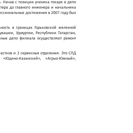
. Начав с позиции ученика токаря в депо
стера до главного инженера и начальника
фессиональные достижения в 2007 году был
ность в границах Горьковской железной
вашии, Удмуртии, Республики Татарстан,
вные депо филиала осуществляют ремонт
астков и 2 сервисных отделения. Это СЛД
, «Юдино-Казанский», «Агрыз-Южный»,