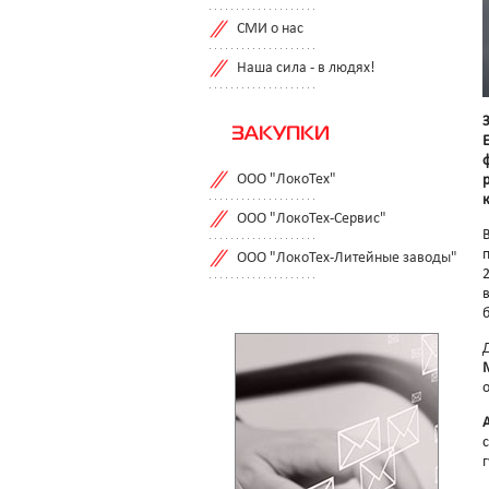
СМИ о нас
Наша сила - в людях!
ЗАКУПКИ
ООО "ЛокоТех"
ООО "ЛокоТех-Сервис"
ООО "ЛокоТех-Литейные заводы"