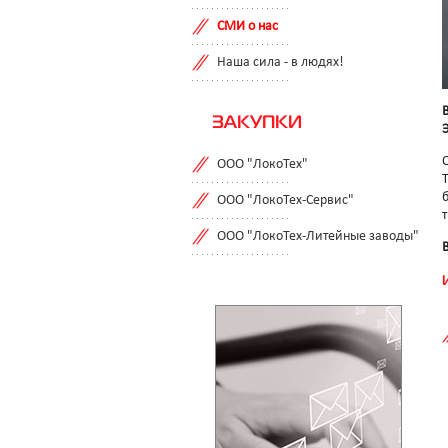
СМИ о нас
Наша сила - в людях!
ЗАКУПКИ
ООО "ЛокоТех"
ООО "ЛокоТех-Сервис"
ООО "ЛокоТех-Литейные заводы"