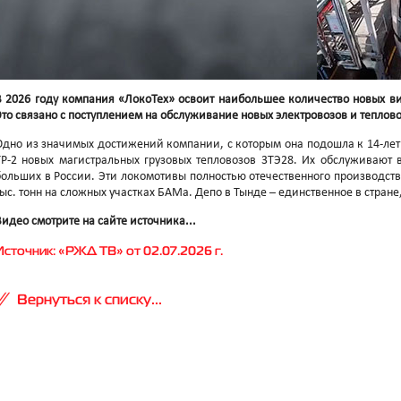
В 2026 году компания «ЛокоТех» освоит наибольшее количество новых в
Это связано с поступлением на обслуживание новых электровозов и теплово
Одно из значимых достижений компании, с которым она подошла к 14-лет
ТР-2 новых магистральных грузовых тепловозов 3ТЭ28. Их обслуживают 
больших в России. Эти локомотивы полностью отечественного производства
тыс. тонн на сложных участках БАМа. Депо в Тынде – единственное в стране
Видео смотрите на сайте источника...
Источник: «РЖД ТВ» от 02.07.2026 г.
Вернуться к списку...