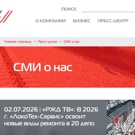
ПОИСК
О КОМПАНИИ
БИЗНЕС
ПРЕСС-ЦЕНТР
Главная страница
->
Пресс-центр
->
СМИ о нас
СМИ о нас
02.07.2026 | «РЖД ТВ»: В 2026
г. «ЛокоТех-Сервис» освоит
новые виды ремонта в 20 депо