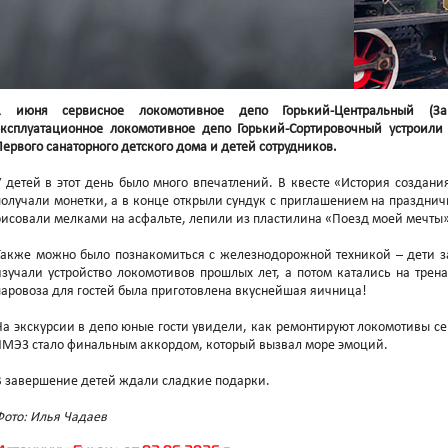
1 июня сервисное локомотивное депо Горький-Центральный (За
эксплуатационное локомотивное депо Горький-Сортировочный устроили
Первого санаторного детского дома и детей сотрудников.
У детей в этот день было много впечатлений. В квесте «История создани
получали монетки, а в конце открыли сундук с приглашением на празднич
рисовали мелками на асфальте, лепили из пластилина «Поезд моей мечты»
Также можно было познакомиться с железнодорожной техникой – дети за
изучали устройство локомотивов прошлых лет, а потом катались на трена
паровоза для гостей была приготовлена вкуснейшая яичница!
На экскурсии в депо юные гости увидели, как ремонтируют локомотивы се
ЧМЭ3 стало финальным аккордом, который вызвал море эмоций.
В завершение детей ждали сладкие подарки.
Фото: Илья Чадаев