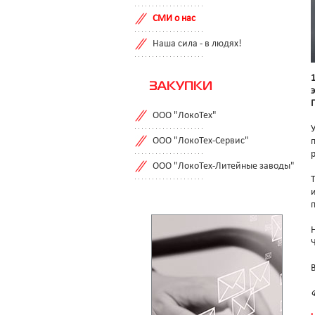
СМИ о нас
Наша сила - в людях!
ЗАКУПКИ
ООО "ЛокоТех"
ООО "ЛокоТех-Сервис"
ООО "ЛокоТех-Литейные заводы"