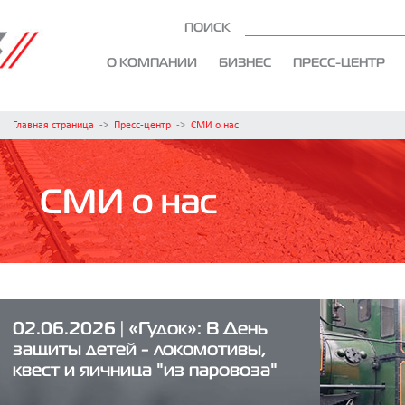
ПОИСК
О КОМПАНИИ
БИЗНЕС
ПРЕСС-ЦЕНТР
Главная страница
->
Пресс-центр
->
СМИ о нас
СМИ о нас
02.06.2026 | «Гудок»: В День
защиты детей - локомотивы,
квест и яичница "из паровоза"