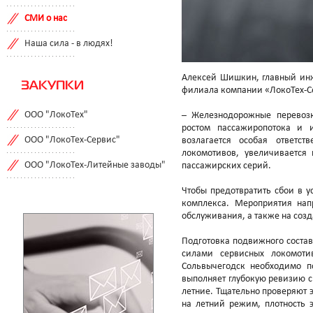
СМИ о нас
Наша сила - в людях!
Алексей Шишкин, главный инж
ЗАКУПКИ
филиала компании «ЛокоТех-Се
ООО "ЛокоТех"
– Железнодорожные перевозк
ростом пассажиропотока и 
ООО "ЛокоТех-Сервис"
возлагается особая ответст
локомотивов, увеличивается
ООО "ЛокоТех-Литейные заводы"
пассажирских серий.
Чтобы предотвратить сбои в у
комплекса. Мероприятия на
обслуживания, а также на соз
Подготовка подвижного состав
силами сервисных локомоти
Сольвычегодск необходимо по
выполняет глубокую ревизию с
летние. Тщательно проверяют 
на летний режим, плотность 