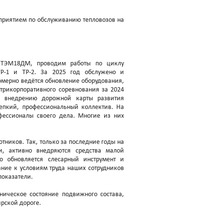
дприятием по обслуживанию тепловозов на
 ТЭМ18ДМ, проводим работы по циклу
Р-1 и ТР-2. За 2025 год обслужено и
омерно ведётся обновление оборудования,
трикорпоративного соревнования за 2024
о внедрению дорожной карты развития
репкий, профессиональный коллектив. На
фессионалы своего дела. Многие из них
тников. Так, только за последние годы на
, активно внедряются средства малой
но обновляется слесарный инструмент и
ние к условиям труда наших сотрудников
показатели.
ическое состояние подвижного состава,
рской дороге.