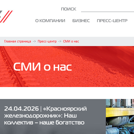
ПОИСК
О КОМПАНИИ
БИЗНЕС
ПРЕСС-ЦЕНТР
Главная страница
->
Пресс-центр
->
СМИ о нас
СМИ о нас
24.04.2026 | «Красноярский
железнодорожник»: Наш
коллектив – наше богатство