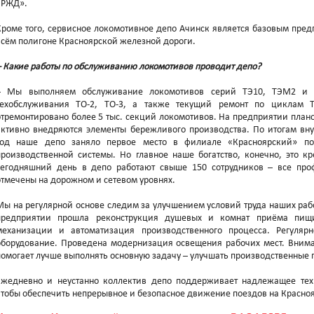
«РЖД».
Кроме того, сервисное локомотивное депо Ачинск является базовым пре
всём полигоне Красноярской железной дороги.
– Какие работы по обслуживанию локомотивов проводит депо?
– Мы выполняем обслуживание локомотивов серий ТЭ10, ТЭМ2 и
техобслуживания ТО-2, ТО-3, а также текущий ремонт по циклам Т
отремонтировано более 5 тыс. секций локомотивов. На предприятии план
активно внедряются элементы бережливого производства. По итогам вну
год наше депо заняло первое место в филиале «Красноярский» п
производственной системы. Но главное наше богатство, конечно, это к
сегодняшний день в депо работают свыше 150 сотрудников – все про
отмечены на дорожном и сетевом уровнях.
Мы на регулярной основе следим за улучшением условий труда наших рабо
предприятии прошла реконструкция душевых и комнат приёма пищи
механизации и автоматизация производственного процесса. Регуляр
оборудование. Проведена модернизация освещения рабочих мест. Внима
помогает лучше выполнять основную задачу – улучшать производственные 
Ежедневно и неустанно коллектив депо поддерживает надлежащее техн
чтобы обеспечить непрерывное и безопасное движение поездов на Красноя