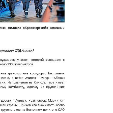
чинск филиала «Красноярский» компании
служивает СЛД Ачинск?
луживаем участок, который совпадает с
коло 1300 километров.
ные транспортные коридоры. Так, линия
нисею, а ветка Ачинск – Ужур – Абакан
асия. Направление на Кия-Шалтырь имеет
ному комбинату, одному из крупнейших
дороги – Ачинск, Красноярск, Мариинск.
ашей страны. Причём его значимость особо
е грузопотоков на Восточном полигоне ОАО