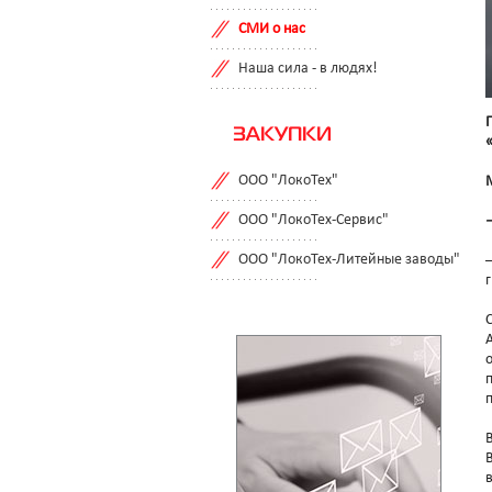
СМИ о нас
Наша сила - в людях!
ЗАКУПКИ
ООО "ЛокоТех"
ООО "ЛокоТех-Сервис"
ООО "ЛокоТех-Литейные заводы"