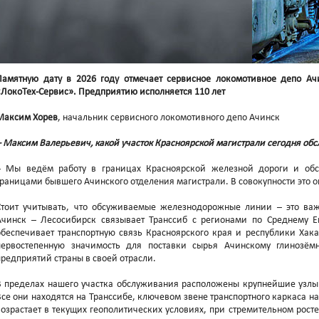
Памятную дату в 2026 году отмечает сервисное локомотивное депо А
«ЛокоТех-Сервис». Предприятию исполняется 110 лет
Максим Хорев
, начальник сервисного локомотивного депо Ачинск
– Максим Валерьевич, какой участок Красноярской магистрали сегодня об
– Мы ведём работу в границах Красноярской железной дороги и обс
границами бывшего Ачинского отделения магистрали. В совокупности это о
Стоит учитывать, что обсуживаемые железнодорожные линии – это важ
Ачинск – Лесосибирск связывает Транссиб с регионами по Среднему Е
обеспечивает транспортную связь Красноярского края и республики Хак
первостепенную значимость для поставки сырья Ачинскому глинозём
предприятий страны в своей отрасли.
В пределах нашего участка обслуживания расположены крупнейшие узлы 
Все они находятся на Транссибе, ключевом звене транспортного каркаса н
возрастает в текущих геополитических условиях, при стремительном рост