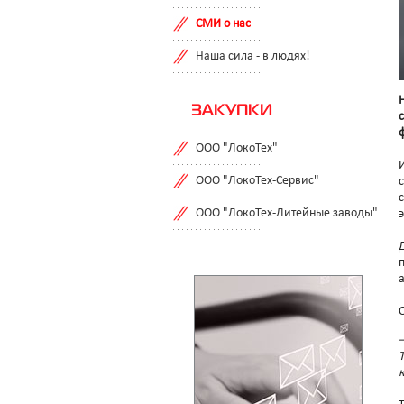
СМИ о нас
Наша сила - в людях!
ЗАКУПКИ
ООО "ЛокоТех"
ООО "ЛокоТех-Сервис"
ООО "ЛокоТех-Литейные заводы"