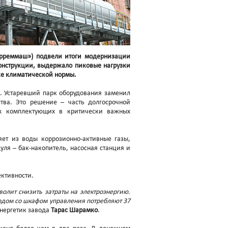
орреммаш») подвели итоги модернизации
конструкции, выдержало пиковые нагрузки
иже климатической нормы.
. Устаревший парк оборудования заменил
тва. Это решение – часть долгосрочной
х комплектующих в критически важных
яет из воды коррозионно-активные газы,
уля – бак-накопитель, насосная станция и
ективности.
волит снизить затраты на электроэнергию.
водом со шкафом управления потребляют 37
нергетик завода
Тарас Шарамко
.