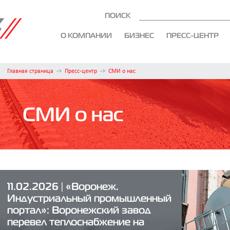
ПОИСК
О КОМПАНИИ
БИЗНЕС
ПРЕСС-ЦЕНТР
Главная страница
->
Пресс-центр
->
СМИ о нас
СМИ о нас
11.02.2026 | «Воронеж.
Индустриальный промышленный
портал»: Воронежский завод
перевел теплоснабжение на