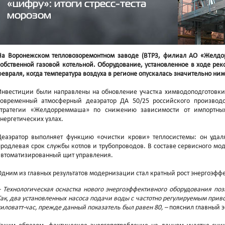
«цифру»: итоги стресс-теста
морозом
На Воронежском тепловозоремонтном заводе (ВТРЗ, филиал АО «Желд
собственной газовой котельной. Оборудование, установленное в ходе ре
февраля, когда температура воздуха в регионе опускалась значительно н
Инвестиции были направлены на обновление участка химводоподготовки
современный атмосферный деаэратор ДА 50/25 российского производс
стратегии «Желдорреммаша» по снижению зависимости от импортны
энергетических узлах.
Деаэратор выполняет функцию «очистки крови» теплосистемы: он удал
продлевая срок службы котлов и трубопроводов. В составе сервисного мод
автоматизированный щит управления.
Одним из главных результатов модернизации стал кратный рост энергоэфф
– Технологическая оснастка нового энергоэффективного оборудования поз
Так, два установленных насоса подачи воды с частотно регулируемым при
киловатт-час, прежде данный показатель был равен 80, –
пояснил главный э