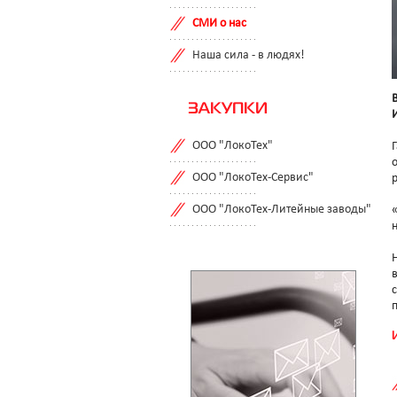
СМИ о нас
Наша сила - в людях!
ЗАКУПКИ
ООО "ЛокоТех"
ООО "ЛокоТех-Сервис"
ООО "ЛокоТех-Литейные заводы"