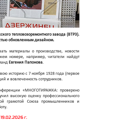
кого тепловозоремонтного завода (ВТРЗ).
остью обновленным дизайном.
вать материалы о производстве, новости
жем номере, например, читатели найдут
оманд
Евгения Папонова
.
ою историю с 7 ноября 1928 года (первое
ций и вовлеченность сотрудников.
онференции «МНОГОТИРАЖКА: проверено
учил высокую оценку профессионального
ной грамотой Союза промышленников и
оту.
9.02.2026 г.