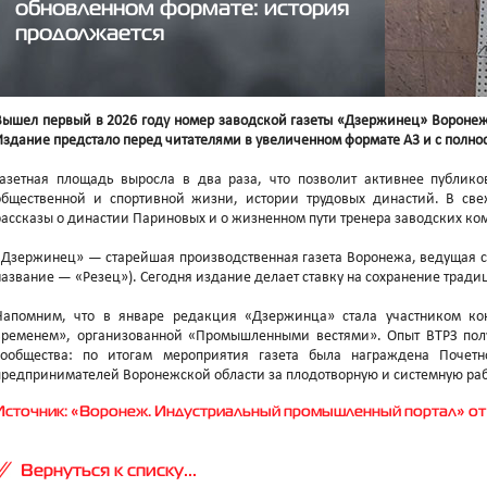
обновленном формате: история
продолжается
Вышел первый в 2026 году номер заводской газеты «Дзержинец» Воронежс
Издание предстало перед читателями в увеличенном формате А3 и с полн
Газетная площадь выросла в два раза, что позволит активнее публико
общественной и спортивной жизни, истории трудовых династий. В све
рассказы о династии Париновых и о жизненном пути тренера заводских к
«Дзержинец» — старейшая производственная газета Воронежа, ведущая св
название — «Резец»). Сегодня издание делает ставку на сохранение тради
Напомним, что в январе редакция «Дзержинца» стала участником к
временем», организованной «Промышленными вестями». Опыт ВТРЗ пол
сообщества: по итогам мероприятия газета была награждена Почет
предпринимателей Воронежской области за плодотворную и системную раб
Источник: «Воронеж. Индустриальный промышленный портал» от 1
Вернуться к списку...