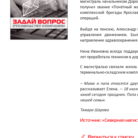
магистраль начальником Дорож
получил звание «Почётный же
комплексной бригады Ярослав
операций.
Выйдя на пенсию, Александр К
управления движением. Был
направление здравоохранения
Нина Ивановна всегда поддер
лет проработала техником в д
С магистралью связали жизнь
терминально-складским компле
– Мама и папа относятся друг
рассказывает Елена.
– 18 июля
какой сегодня праздник. Папа 
нашей семьи.
Тамара Шарова
Источник: «Северная магистр
Вернуться к списку...