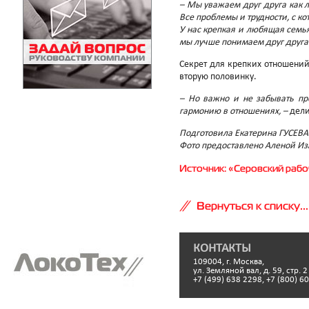
– Мы уважаем друг друга как 
Все проблемы и трудности, с к
У нас крепкая и любящая семь
мы лучше понимаем друг друга
Секрет для крепких отношений
вторую половинку.
– Но важно и не забывать пр
гармонию в отношениях, –
дели
Подготовила Екатерина ГУСЕВА
Фото предоставлено Аленой И
Источник: «Серовский рабоч
Вернуться к списку...
КОНТАКТЫ
109004, г. Москва,
ул. Земляной вал, д. 59, стр. 2
+7 (499) 638 2298, +7 (800) 6