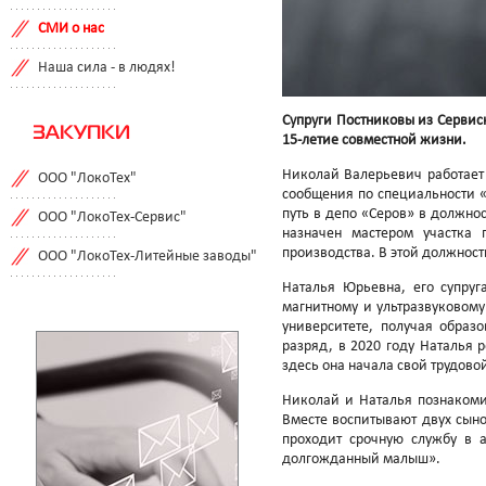
СМИ о нас
Наша сила - в людях!
Супруги Постниковы из Сервис
ЗАКУПКИ
15-летие совместной жизни.
Николай Валерьевич работает 
ООО "ЛокоТех"
сообщения по специальности «
путь в депо «Серов» в должнос
ООО "ЛокоТех-Сервис"
назначен мастером участка 
производства. В этой должност
ООО "ЛокоТех-Литейные заводы"
Наталья Юрьевна, его супруг
магнитному и ультразвуковому
университете, получая образ
разряд, в 2020 году Наталья 
здесь она начала свой трудово
Николай и Наталья познакоми
Вместе воспитывают двух сынов
проходит срочную службу в 
долгожданный малыш».