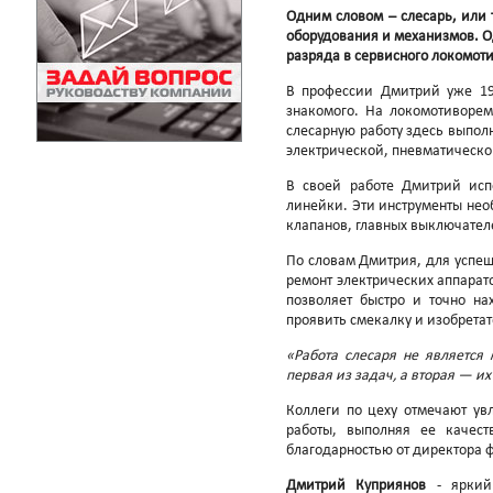
Одним словом – слесарь, или 
оборудования и механизмов. Од
разряда в сервисного локомот
В профессии Дмитрий уже 19
знакомого. На локомотиворем
слесарную работу здесь выполн
электрической, пневматическо
В своей работе Дмитрий испо
линейки. Эти инструменты нео
клапанов, главных выключател
По словам Дмитрия, для успеш
ремонт электрических аппарато
позволяет быстро и точно на
проявить смекалку и изобрета
«Работа слесаря не является
первая из задач, а вторая — их
Коллеги по цеху отмечают ув
работы, выполняя ее качест
благодарностью от директора 
Дмитрий Куприянов
- яркий 