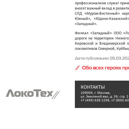
профессионализм служат приме
вносят важный вклад в развит
СЛД «Муром-Восточный» наря
Южный», «Юдино-Казанский»,
«Западный».
Филиал «Западный» ООО «Лок
дороги на территории Нижего
Кировской и Владимирской об
локомотивов Северной, Куйбы
Дата публикации: 05.03.20
Обо всех героях про
КОНТАКТЫ
109004, г. Москва,
ул. Земляной вал, д. 59, стр. 2
+7 (499) 638 2298, +7 (800) 6