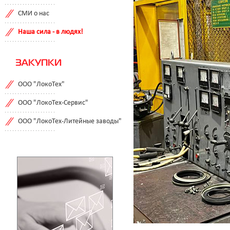
СМИ о нас
Наша сила - в людях!
ЗАКУПКИ
ООО "ЛокоТех"
ООО "ЛокоТех-Сервис"
ООО "ЛокоТех-Литейные заводы"