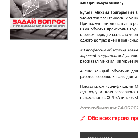
электрическую машину.
Бугаев Михаил Григорьевич
б
элементов электрических машин
При получении двигателя в рем
Сама обмотка происходит вруч
строгом порядке согласно чер
одного до трех дней в зависим
«В профессии обмотчика элеме
хорошей координацией движен
рассказал Михаил Григорьевич
А еще каждый обмотчик долже
работоспособность всего двигат
Показателем квалификации Ми
ЖД ходу и компрессорного о
присылают из СЛД «Ачинск», 
Дата публикации: 24.06.20
Обо всех героях про