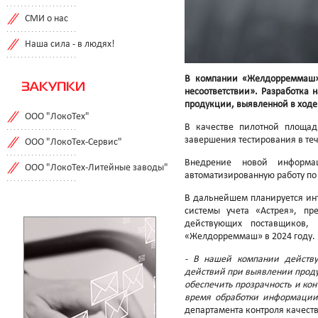
СМИ о нас
Наша сила - в людях!
В компании «Желдорреммаш» 
ЗАКУПКИ
несоответствии». Разработка 
продукции, выявленной в ходе 
ООО "ЛокоТех"
В качестве пилотной площад
завершения тестирования в те
ООО "ЛокоТех-Сервис"
Внедрение новой информа
ООО "ЛокоТех-Литейные заводы"
автоматизированную работу п
В дальнейшем планируется инт
системы учета «Астрея», п
действующих поставщиков
«Желдорреммаш» в 2024 году.
- В нашей компании действу
действий при выявлении проду
обеспечить прозрачность и кон
время обработки информации 
департамента контроля качес