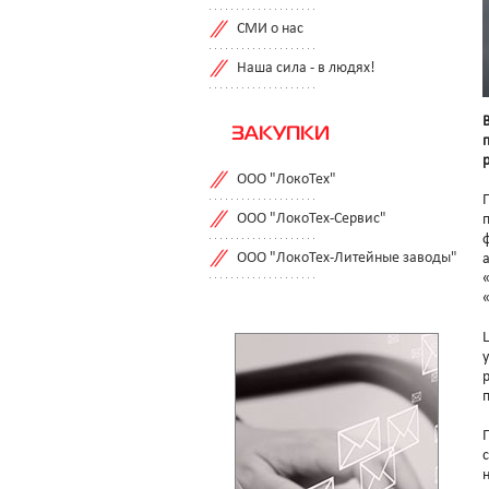
СМИ о нас
Наша сила - в людях!
ЗАКУПКИ
ООО "ЛокоТех"
ООО "ЛокоТех-Сервис"
ООО "ЛокоТех-Литейные заводы"