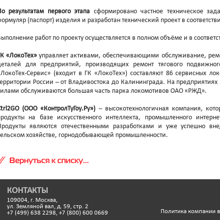
По результатам первого этапа
сформировано частное техническое зада
формуляр (паспорт) изделия и разработан технический проект в соответстви
Выполнение работ по проекту осуществляется в полном объёме и в соответс
ГК «ЛокоТех»
управляет активами, обеспечивающими обслуживание, ремо
деталей для предприятий, производящих ремонт тягового подвижног
«ЛокоТех-Сервис» (входит в ГК «ЛокоТех») составляют 86 сервисных ло
территории России – от Владивостока до Калининграда. На предприятиях 
силами обслуживаются большая часть парка локомотивов ОАО «РЖД».
Ctrl2GO (ООО «КонтролТуГоу.Ру»)
– высокотехнологичная компания, кото
продукты на базе искусственного интеллекта, промышленного интерне
Продукты являются отечественными разработками и уже успешно вне
сельском хозяйстве, горнодобывающей промышленности.
Вернуться к списку...
КОНТАКТЫ
109004, г. Москва,
ул. Земляной вал, д. 59, стр. 2
Политика компании 
+7 (499) 638 2298, +7 (800) 600 0669