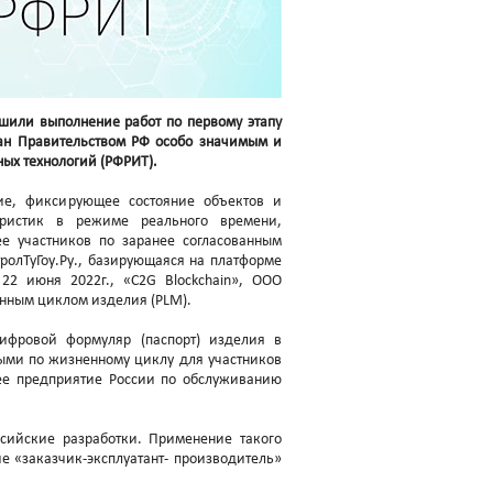
ршили выполнение работ по первому этапу
нан Правительством РФ особо значимым и
ных технологий (РФРИТ).
ие, фиксирующее состояние объектов и
еристик в режиме реального времени,
е участников по заранее согласованным
ролТуГоу.Ру., базирующаяся на платформе
22 июня 2022г., «C2G Blockchain», ООО
енным циклом изделия (PLM).
ифровой формуляр (паспорт) изделия в
ыми по жизненному циклу для участников
е предприятие России по обслуживанию
сийские разработки. Применение такого
е «заказчик-эксплуатант- производитель»