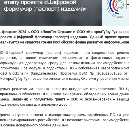
этапу проекта «Цифровой
формуляр (паспорт) изделия»
В феврале 2024 г. ООО «ЛокоТех-Сервис» и ООО «КонтролТуГоу.Ру» заве
проекта «Цифровой формуляр (паспорт) изделия». Данный проект приз
реализуется на средства гранта Российского фонда развития информацион
ПО Цифровой формуляр (паспорт) изделия – это современное решен
процессов, а также изменение технических и финансовых характ
формирующая доверенную среду для автоматизации взаимодействия е
алгоритмам. Все модули и подсистемы ПО – собственная разработка Конт
«C2G Blockchain» (Свидетельство Программ ЭВМ № 202022661526 от 
«КонтролТуГоу.Ру»), решение относится к классу Системы управления жизн
Целью реализации проекта является внедрение отечественного ПО Ц
управляемых обществах ООО «ЛокоТех-Сервис», обладающих всеми данн
рынка.
Заказчик и получатель гранта – ООО «ЛокоТех-Сервис»
– ведуще
подвижного состава для железных дорог.
Проект актуален в связи с импортозамещением зарубежных ПО на рос
специализированного российского ПО позволит выстроить взаимодействи
на основе доверенного обмена данными.