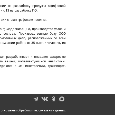
ние на разработку продукта «Цифровой
и с ТЗ на разработку ПО.
твии с план-графиком проекта.
нт, модернизацию, производство узлов и
о состава. Производственную базу ООО
комотивных депо, расположенных по всей
компании работают 35 тысячи человек, их
рая разрабатывает и внедряет цифровые
та вещей, интеллектуальной аналитики.
дряются в машиностроении, транспорте,
в отношении обработки персональных данных