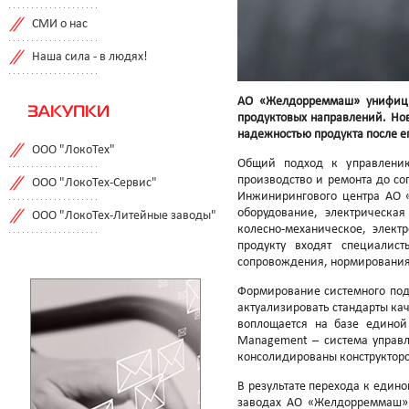
СМИ о нас
Наша сила - в людях!
АО «Желдорреммаш» унифицир
ЗАКУПКИ
продуктовых направлений. Но
надежностью продукта после е
ООО "ЛокоТех"
Общий подход к управлению
производство и ремонта до со
ООО "ЛокоТех-Сервис"
Инжинирингового центра АО 
оборудование, электрическая
ООО "ЛокоТех-Литейные заводы"
колесно-механическое, элек
продукту входят специалис
сопровождения, нормирования 
Формирование системного под
актуализировать стандарты ка
воплощается на базе единой
Management – система управл
консолидированы конструкторс
В результате перехода к един
заводах АО «Желдорреммаш» 