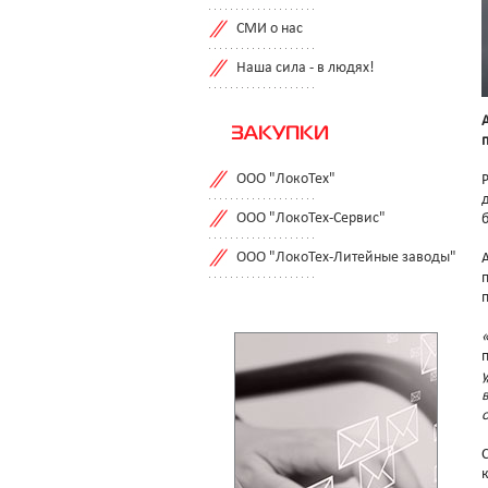
СМИ о нас
Наша сила - в людях!
ЗАКУПКИ
ООО "ЛокоТех"
ООО "ЛокоТех-Сервис"
ООО "ЛокоТех-Литейные заводы"