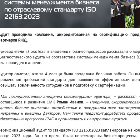
системы менеджмента бизнеса
по отраслевому стандарту ISO
22163:2023
Аудит проводила компания, аккредитованная на сертификацию предп
партнеров РЖД.
Руководители «ЛокоТех» и владельцы бизнес-процессов рассказали о мер
диагностического аудита на соответствие системы менеджмента бизнеса (
был проведен в апреле.
Аудитор отметил, что за 4 месяца была проделана большая работа. Он в
применения требований стандарта для повышения эффективности деят
повышать вовлеченность сотрудников в подготовку к сертификации.
«Мы последовательно внедряем рекомендации аудитора, –
рассказал н
поставщиков и развития СМК
Роман Иванов
.
– Например, скорректирова
уделять больше внимания потребностям и ожиданиям всех заинтересов
внутренних и внешних факторов. Нам также предстоит доработать процес
обязательных процессов СМБ и организовать их внутренние аудиты».
Сертификационный аудит по стандарту ISO 22163:2023 запланирован на ноя
конце 2023 года. За это время были пересмотрены бизнес-процессы,