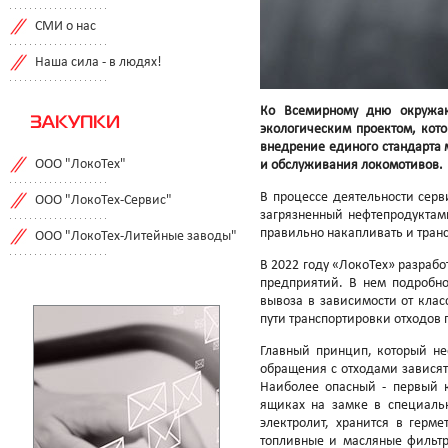
СМИ о нас
Наша сила - в людях!
Ко Всемирному дню окружаю
ЗАКУПКИ
экологическим проектом, кото
внедрение единого стандарта 
ООО "ЛокоТех"
и обслуживания локомотивов.
В процессе деятельности сер
ООО "ЛокоТех-Сервис"
загрязненный нефтепродуктам
правильно накапливать и тран
ООО "ЛокоТех-Литейные заводы"
В 2022 году «ЛокоТех» разраб
предприятий. В нем подробно
вывоза в зависимости от кла
пути транспортировки отходов 
Главный принцип, который не
обращения с отходами зависят
Наиболее опасный - первый к
ящиках на замке в специаль
электролит, хранится в герме
топливные и масляные фильтр