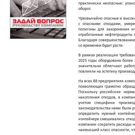
практически неопасные: упак
оборот.
Чрезвычайно опасные и высок
с опасными отходами, умер
полигоны для захоронения ил
отработанные нефтепродукты 
Благодаря совершенствованию 
со временем будет расти.
В рамках реализации требован
2025 годы оборудовано более
значительно облегчают работ
повлияли на эстетику произво
На всех 88 предприятиях комп
позволяющих грамотно обраща
Поскольку российские норм
накопления отходов, в компа
учетом специфики производ
законодательства нами были ра
определить нужный контейне
контейнере смешивались отход
компании сократить расходы н
наивысший класс опасности, чт