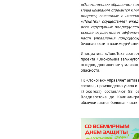
«Ответственное обращение с о
Наша компания стремится к м
вопросы, связанные с накоп
«ЛокоТех» осуществляет ежед
всех структурных подразделе
основе осуществляет эффекти
части управления природоох
безопасности и взаимодейств
Инициатива «ЛокоТех» соответ
проекта «Экономика замкнуто
отходов, достижение утилизац
опасности.
ГК «ЛокоТех» управляет акти
состава, производство узлов и
«ЛокоТех») составляют 88 
Владивостока до Калинингр
обслуживаются большая часть