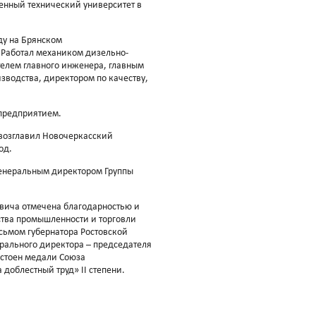
енный технический университет в
оду на Брянском
 Работал механиком дизельно-
телем главного инженера, главным
зводства, директором по качеству,
 предприятием.
 возглавил Новочеркасский
од.
 генеральным директором Группы
вича отмечена благодарностью и
тва промышленности и торговли
сьмом губернатора Ростовской
ерального директора – председателя
остоен медали Союза
доблестный труд» II степени.