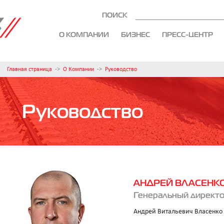
ПОИСК
О КОМПАНИИ
БИЗНЕС
ПРЕСС-ЦЕНТР
Главная страница
->
О Компании
->
Руководство
Руководство
АНДРЕЙ ВЛАСЕНК
Генеральный директ
Андрей Витальевич Власенко 