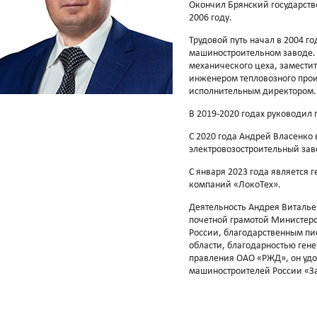
Окончил Брянский государств
2006 году.
Трудовой путь начал в 2004 г
машиностроительном заводе.
механического цеха, замести
инженером тепловозного прои
исполнительным директором.
В 2019-2020 годах руководил
С 2020 года Андрей Власенко
электровозостроительный зав
С января 2023 года является
компаний «ЛокоТех».
Деятельность Андрея Виталье
почетной грамотой Министерс
России, благодарственным пи
области, благодарностью ген
правления ОАО «РЖД», он уд
машиностроителей России «За 