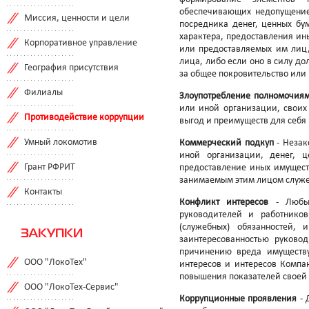
обеспечивающих недопущение
Миссия, ценности и цели
посредника денег, ценных бум
характера, предоставления ин
Корпоративное управление
или предоставляемых им лиц,
лица, либо если оно в силу д
География присутствия
за общее покровительство или 
Филиалы
Злоупотребление полномочия
или иной организации, своих
Противодействие коррупции
выгод и преимуществ для себя
Умный локомотив
Коммерческий подкуп
- Незак
иной организации, денег, ц
Грант РФРИТ
предоставление иных имущест
занимаемым этим лицом служ
Контакты
Конфликт интересов
- Любые
руководителей и работнико
(служебных) обязанностей,
ЗАКУПКИ
заинтересованностью руково
причинению вреда имуществу
ООО "ЛокоТех"
интересов и интересов Компа
повышения показателей своей 
ООО "ЛокоТех-Сервис"
Коррупционные проявления
- 