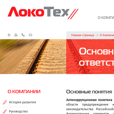
О КОМП
Главная страница
->
О Компани
Основн
ответс
Основные понятия
О КОМПАНИИ
Антикоррупционная политика
История развития
области предупреждения и
законодательства Российск
Руководство
формирование элементов к