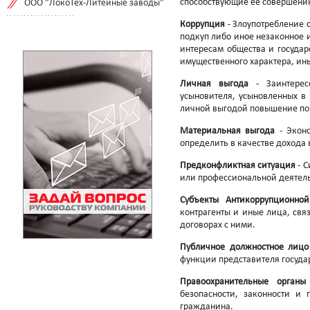
способствующие ее совершени
ООО "ЛокоТех-Литейные заводы"
Коррупция
- Злоупотребление 
подкуп либо иное незаконное
интересам общества и государ
имущественного характера, ины
Личная выгода
- Заинтересо
усыновителя, усыновленных в
личной выгодой повышение по 
Материальная выгода
- Эконо
определить в качестве дохода
Предконфликтная ситуация
- С
или профессиональной деятельн
Субъекты Антикоррупционно
контрагенты и иные лица, свя
договорах с ними.
Публичное должностное лицо
функции представителя госуда
Правоохранительные органы
безопасности, законности и 
гражданина.